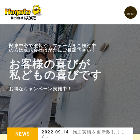
Menu
関東中心で塗装やリフォームをご検討中
の方は株式会社はがたにご相談下さい！
お客様の喜びが
お客様の喜びが
お客様の喜びが
私どもの喜びです
私どもの喜びです
私どもの喜びです
お得なキャンペーン実施中！
お得なキャンペーン実施中！
お得なキャンペーン実施中！
を更新致しまし
2022.09.14
施工実績を更新致しまし
20
NEWS
た。
ル