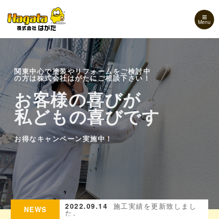
Menu
関東中心で塗装やリフォームをご検討中
関東中心で塗装やリフォームをご検討中
の方は株式会社はがたにご相談下さい！
の方は株式会社はがたにご相談下さい！
お客様の喜びが
お客様の喜びが
お客様の喜びが
私どもの喜びです
私どもの喜びです
私どもの喜びです
お得なキャンペーン実施中！
お得なキャンペーン実施中！
お得なキャンペーン実施中！
を更新致しまし
2022.09.14
施工実績を更新致しまし
20
NEWS
た。
ル