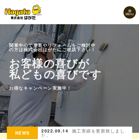
Menu
関東中心で塗装やリフォームをご検討中
の方は株式会社はがたにご相談下さい！
お客様の喜びが
お客様の喜びが
お客様の喜びが
私どもの喜びです
私どもの喜びです
私どもの喜びです
お得なキャンペーン実施中！
お得なキャンペーン実施中！
お得なキャンペーン実施中！
を更新致しまし
2022.09.14
施工実績を更新致しまし
20
NEWS
た。
ル