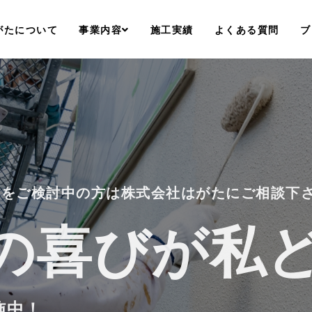
がたについて
事業内容
施工実績
よくある質問
ブ
ムをご検討中
の方は株式会社はがたにご相談下
の喜びが
の喜びが
の喜びが
私
私
私
施中！
施中！
施中！