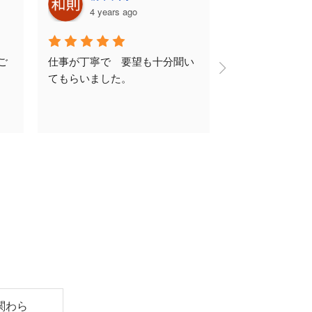
4 years ago
4 years 
ご
仕事が丁寧で　要望も十分聞い
少し前になりま
てもらいました。
壁、室内の白木
しました。社長
施工工程や仕上
ーションなども
ました。また職
捗なども報告を
応対も好印象で
りにも満足です