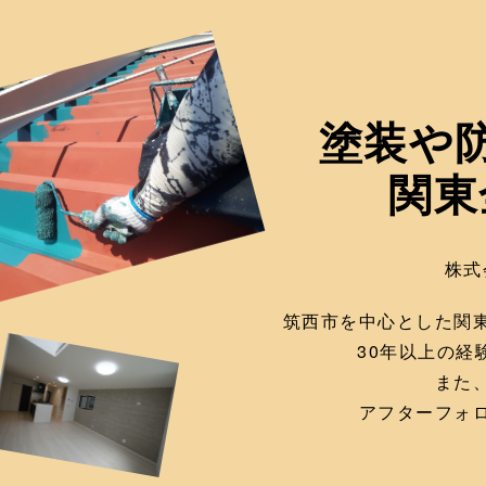
塗装や
関東
株式
筑西市を中心とした関
30年以上の
また
アフターフォ