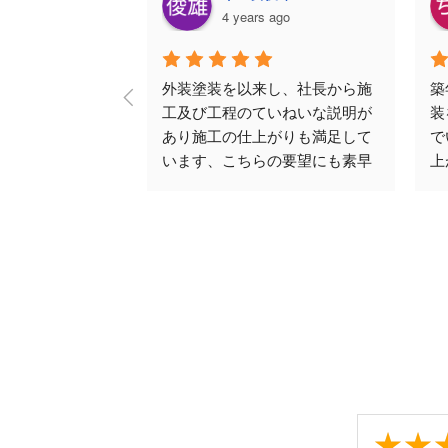
4 years ago
外装塗装を以来し、社長から施
築
工及び工程のていねいな説明が
装
あり施工の仕上がりも満足して
で
います、こちらの要望にも素早
上
く対応していただきました。
長
て
出
と
で
り
感