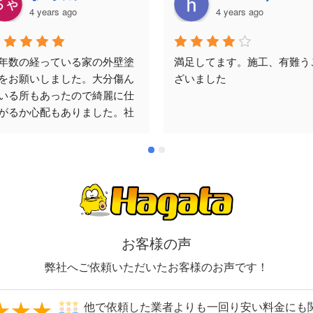
4 years ago
4 years ago
年数の経っている家の外壁塗
満足してます。施工、有難う
をお願いしました。大分傷ん
ざいました
いる所もあったので綺麗に仕
がるか心配もありました。社
様の丁寧な施工方法を聞かせ
頂き安心してお任せする事が
来ました。塗装完了後の感想
しては傷んでいた部分も完璧
とても満足した仕上がりとな
ました。社長様と職人さんに
謝です。