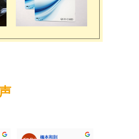
の声
橋本和則
大浦秀