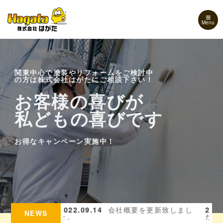
Menu
関東中心で塗装やリフォームをご検討中
の方は株式会社はがたにご相談下さい！
お客様の喜びが
お客様の喜びが
お客様の喜びが
私どもの喜びです
私どもの喜びです
私どもの喜びです
お得なキャンペーン実施中！
お得なキャンペーン実施中！
お得なキャンペーン実施中！
を更新致しまし
2022.09.14
施工実績を更新致しまし
20
NEWS
た。
ル